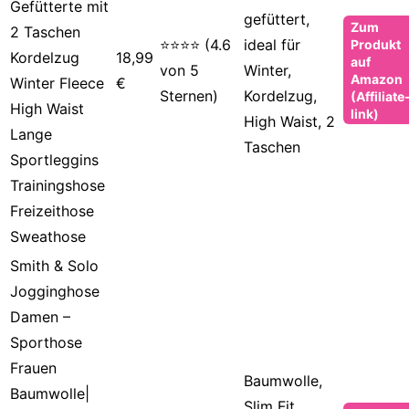
Gefütterte mit
gefüttert,
Zum
2 Taschen
⭐⭐⭐⭐ (4.6
ideal für
Produkt
Kordelzug
18,99
auf
von 5
Winter,
Amazon
Winter Fleece
€
Sternen)
Kordelzug,
(Affiliate
High Waist
link)
High Waist, 2
Lange
Taschen
Sportleggins
Trainingshose
Freizeithose
Sweathose
Smith & Solo
Jogginghose
Damen –
Sporthose
Frauen
Baumwolle,
Baumwolle|
Slim Fit,