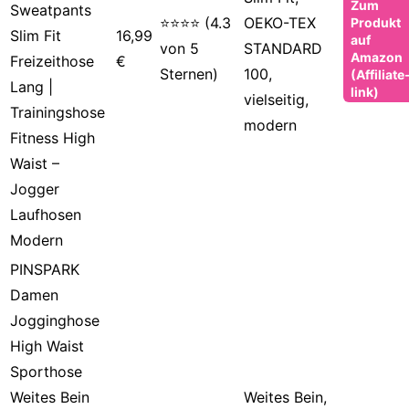
Zum
Sweatpants
⭐⭐⭐⭐ (4.3
OEKO-TEX
Produkt
Slim Fit
16,99
auf
von 5
STANDARD
Amazon
Freizeithose
€
Sternen)
100,
(Affiliate
Lang |
link)
vielseitig,
Trainingshose
modern
Fitness High
Waist –
Jogger
Laufhosen
Modern
PINSPARK
Damen
Jogginghose
High Waist
Sporthose
Weites Bein
Weites Bein,