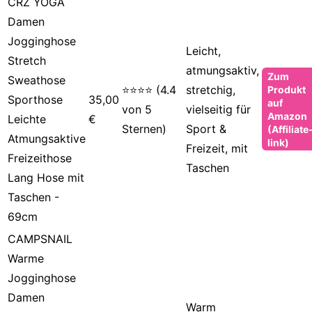
CRZ YOGA
Damen
Jogginghose
Leicht,
Stretch
atmungsaktiv,
Zum
Sweathose
⭐⭐⭐⭐ (4.4
stretchig,
Produkt
Sporthose
35,00
auf
von 5
vielseitig für
Amazon
Leichte
€
Sternen)
Sport &
(Affiliate
Atmungsaktive
link)
Freizeit, mit
Freizeithose
Taschen
Lang Hose mit
Taschen -
69cm
CAMPSNAIL
Warme
Jogginghose
Damen
Warm