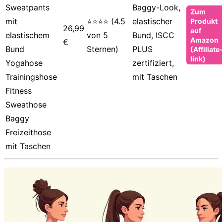
Sweatpants
Baggy-Look,
Zum
mit
⭐⭐⭐⭐ (4.5
elastischer
Produkt
26,99
auf
elastischem
von 5
Bund, ISCC
Amazon
€
Bund
Sternen)
PLUS
(Affiliate
link)
Yogahose
zertifiziert,
Trainingshose
mit Taschen
Fitness
Sweathose
Baggy
Freizeithose
mit Taschen