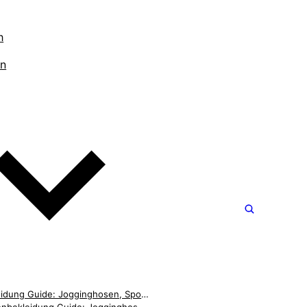
h
en
Bekleidung Guide: Jogginghosen, Sportmode & Accessoires im Vergleich