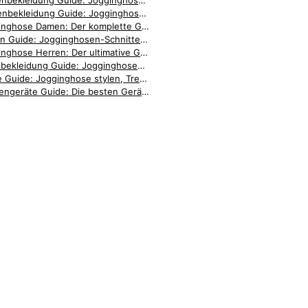
Damenbekleidung Guide: Jogginghosen, Outfits & Styling für Frauen
Herrenbekleidung Guide: Jogginghosen, Accessoires & Styling für Männer
Jogginghose Damen: Der komplette Guide für stilbewusste Frauen
Hosen Guide: Jogginghosen-Schnitte, Details & Passformen im Vergleich
Jogginghose Herren: Der ultimative Guide für Männer
Sportbekleidung Guide: Jogginghosen, Trainingskleidung & Zubehör
Mode Guide: Jogginghose stylen, Trends & Outfit-Inspiration
Küchengeräte Guide: Die besten Geräte für entspanntes Kochen