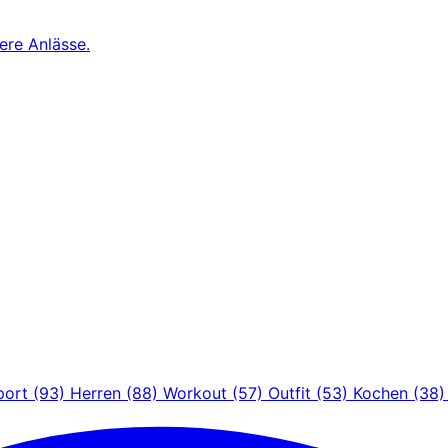
ere Anlässe.
port
(93)
Herren
(88)
Workout
(57)
Outfit
(53)
Kochen
(38)