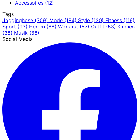
Accessoires
(12)
Tags
Jogginghose
(309)
Mode
(184)
Style
(120)
Fitness
(119)
Sport
(93)
Herren
(88)
Workout
(57)
Outfit
(53)
Kochen
(38)
Musik
(38)
Social Media