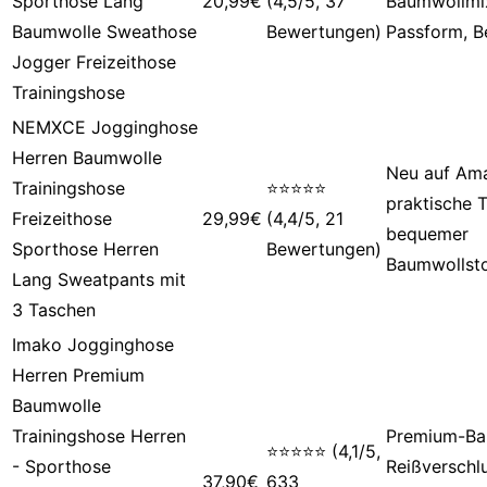
Sporthose Lang
20,99€
(4,5/5, 37
Baumwollmix
Baumwolle Sweathose
Bewertungen)
Passform, Be
Jogger Freizeithose
Trainingshose
NEMXCE Jogginghose
Herren Baumwolle
Neu auf Am
Trainingshose
⭐⭐⭐⭐⭐
praktische 
Freizeithose
29,99€
(4,4/5, 21
bequemer
Sporthose Herren
Bewertungen)
Baumwollsto
Lang Sweatpants mit
3 Taschen
Imako Jogginghose
Herren Premium
Baumwolle
Trainingshose Herren
Premium-Ba
⭐⭐⭐⭐⭐ (4,1/5,
- Sporthose
Reißverschl
37,90€
633