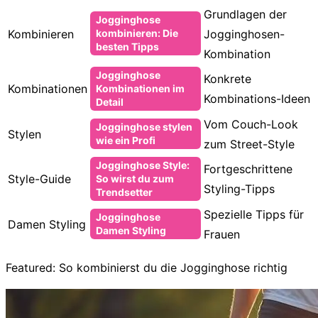
Grundlagen der
Jogginghose
Kombinieren
Jogginghosen-
kombinieren: Die
besten Tipps
Kombination
Jogginghose
Konkrete
Kombinationen
Kombinationen im
Kombinations-Ideen
Detail
Vom Couch-Look
Jogginghose stylen
Stylen
wie ein Profi
zum Street-Style
Jogginghose Style:
Fortgeschrittene
Style-Guide
So wirst du zum
Styling-Tipps
Trendsetter
Spezielle Tipps für
Jogginghose
Damen Styling
Damen Styling
Frauen
Featured: So kombinierst du die Jogginghose richtig