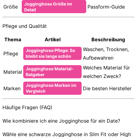
Jogginghose Größe im
Größe
Passform-Guide
Detail
Pflege und Qualität
Thema
Artikel
Beschreibung
Waschen, Trocknen,
Jogginghose Pflege: So
Pflege
bleibt sie lange schön
Aufbewahren
Welches Material für
Jogginghose Material-
Material
Ratgeber
welchen Zweck?
Jogginghose Marken im
Marken
Die besten Hersteller
Vergleich
Häufige Fragen (FAQ)
Wie kombiniere ich eine Jogginghose für ein Date?
Wähle eine schwarze Jogginghose in Slim Fit oder High