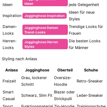
Ideen
Ideen
jede Gelegenheit
Ideen für neue
Inspiration
Jogginghose Inspiration
Styles
Damen-
Trendige Looks für
Jogginghose Damen
Trend-Looks
Looks
Frauen
Herren-
Die besten Looks
Jogginghose Herren
Styles
Looks
für Männer
Styling nach Anlass
Anlass
Jogginghose
Oberteil
Schuhe
Grau, lockerer
Oversize-
Freizeit
Retro-Sneaker
Schnitt
Hoodie
Smart
Blazer oder
Schwarz, Slim Fit
Leder-Sneaker
Casual
Strickpulli
Sport
Funktionsmaterial
Zip-Hoodie
Trainingsschuhe