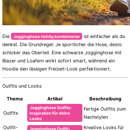
Die
ist einfacher als du
Jogginghose richtig kombinieren
denkst. Die Grundregel: Je sportlicher die Hose, desto
schicker das Oberteil. Eine schwarze Jogginghose mit
Blazer und Loafern wirkt sofort smart, während ein
Hoodie den lässigen Freizeit-Look perfektioniert.
Outfits und Looks
Thema
Artikel
Beschreibung
Jogginghose Outfits:
Fertige Outfits zum
Outfits
Inspiration für deine
Nachstylen
Looks
Outfit-
Kreative Looks für
Jogginghose Outfit-