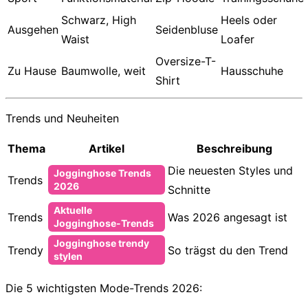
Schwarz, High
Heels oder
Ausgehen
Seidenbluse
Waist
Loafer
Oversize-T-
Zu Hause
Baumwolle, weit
Hausschuhe
Shirt
Trends und Neuheiten
Thema
Artikel
Beschreibung
Die neuesten Styles und
Jogginghose Trends
Trends
2026
Schnitte
Aktuelle
Trends
Was 2026 angesagt ist
Jogginghose-Trends
Jogginghose trendy
Trendy
So trägst du den Trend
stylen
Die 5 wichtigsten Mode-Trends 2026: