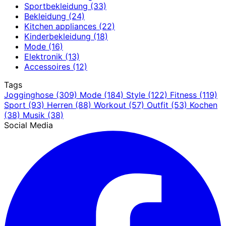
Sportbekleidung
(33)
Bekleidung
(24)
Kitchen appliances
(22)
Kinderbekleidung
(18)
Mode
(16)
Elektronik
(13)
Accessoires
(12)
Tags
Jogginghose
(309)
Mode
(184)
Style
(122)
Fitness
(119)
Sport
(93)
Herren
(88)
Workout
(57)
Outfit
(53)
Kochen
(38)
Musik
(38)
Social Media