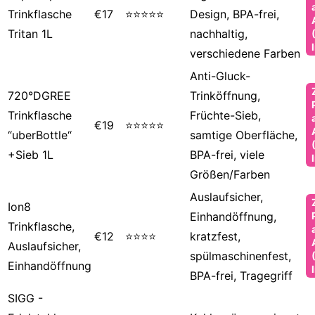
Trinkflasche
€17
⭐⭐⭐⭐⭐
Design, BPA-frei,
Tritan 1L
nachhaltig,
verschiedene Farben
Anti-Gluck-
720°DGREE
Trinköffnung,
Trinkflasche
Früchte-Sieb,
€19
⭐⭐⭐⭐⭐
“uberBottle“
samtige Oberfläche,
+Sieb 1L
BPA-frei, viele
Größen/Farben
Auslaufsicher,
Ion8
Einhandöffnung,
Trinkflasche,
€12
⭐⭐⭐⭐
kratzfest,
Auslaufsicher,
spülmaschinenfest,
Einhandöffnung
BPA-frei, Tragegriff
SIGG -