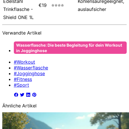
Edelstahl
Kohlensäuregeeignet,
€19
⭐⭐⭐⭐
Trinkflasche -
auslaufsicher
Shield ONE 1L
Verwandte Artikel
Wasserflasche: Die beste Begleitung für dein Workout
in Jogginghose
#Workout
#Wasserflasche
#Jogginghose
#Fitness
#Sport
Ähnliche Artikel